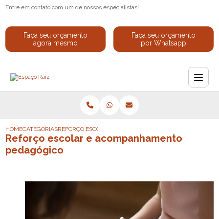
Entre em contato com um de nossos especialistas!
Faça seu orçamento
Faça seu orçamento
agora mesmo
por Whatsapp
HOME
CATEGORIAS
REFORÇO ESCOLAR E ACOMPANHAMENTO PEDAGÓGICO
Reforço escolar e acompanhamento
pedagógico