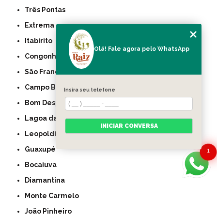
Três Pontas
Extrema
Itabirito
Olá! Fale agora pelo WhatsApp
Congonhas
São Francisco
Campo Belo
Insira seu telefone
Bom Despacho
Lagoa da Prata
INICIAR CONVERSA
Leopoldina
Guaxupé
1
Bocaiuva
Diamantina
Monte Carmelo
João Pinheiro