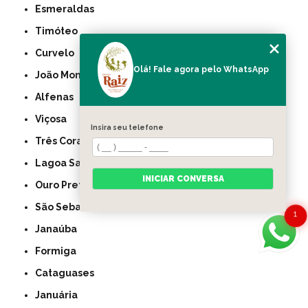
Esmeraldas
Timóteo
Curvelo
Olá! Fale agora pelo WhatsApp
João Monlevade
Alfenas
Viçosa
Insira seu telefone
Três Corações
Lagoa Santa
INICIAR CONVERSA
Ouro Preto
São Sebastião do Paraíso
1
Janaúba
Formiga
Cataguases
Januária